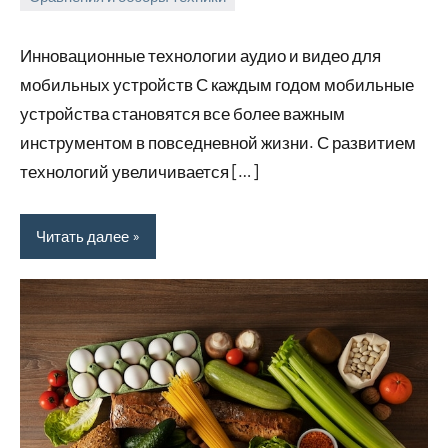
26
rezhimraboty
Нет
августа
комментариев
Инновационные технологии аудио и видео для
2024
мобильных устройств С каждым годом мобильные
устройства становятся все более важным
инструментом в повседневной жизни. С развитием
технологий увеличивается […]
Читать далее