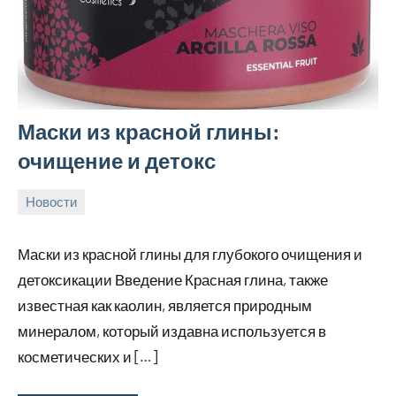
Маски из красной глины:
очищение и детокс
Новости
24
rezhimraboty
Нет
августа
комментариев
Маски из красной глины для глубокого очищения и
2024
детоксикации Введение Красная глина, также
известная как каолин, является природным
минералом, который издавна используется в
косметических и […]