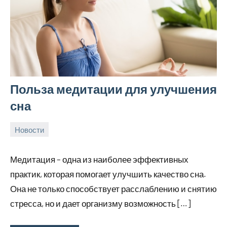
Польза медитации для улучшения
сна
Новости
24
rezhimraboty
Нет
августа
комментариев
Медитация – одна из наиболее эффективных
2024
практик, которая помогает улучшить качество сна.
Она не только способствует расслаблению и снятию
стресса, но и дает организму возможность […]