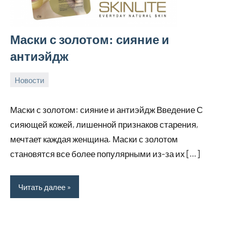
Маски с золотом: сияние и
антиэйдж
Новости
24
rezhimraboty
Нет
августа
комментариев
Маски с золотом: сияние и антиэйдж Введение С
2024
сияющей кожей, лишенной признаков старения,
мечтает каждая женщина. Маски с золотом
становятся все более популярными из-за их […]
Читать далее