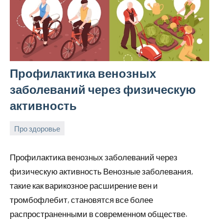
Профилактика венозных
заболеваний через физическую
активность
Про здоровье
24
rezhimraboty
Нет
августа
комментариев
Профилактика венозных заболеваний через
2024
физическую активность Венозные заболевания,
такие как варикозное расширение вен и
тромбофлебит, становятся все более
распространенными в современном обществе.