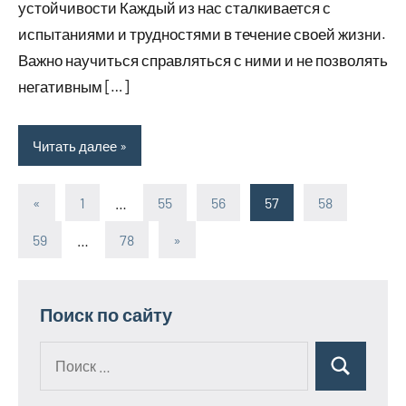
устойчивости Каждый из нас сталкивается с
испытаниями и трудностями в течение своей жизни.
Важно научиться справляться с ними и не позволять
негативным […]
Читать далее
«
Предыдущие
1
…
55
56
57
58
Пагинация
записи
59
…
78
Следующие
»
записей
записи
Поиск по сайту
Поиск
Поиск
для: