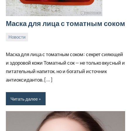
Маска для лица с томатным соком
Новости
24
rezhimraboty
Нет
августа
комментариев
Маска для лица с томатным соком: секрет сияющей
2024
и здоровой кожи Томатный сок — не только вкусный и
питательный напиток, но и богатый источник
антиоксидантов, […]
Читать далее