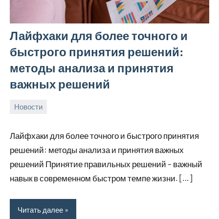
Лайфхаки для более точного и
быстрого принятия решений:
методы анализа и принятия
важных решений
Новости
24
rezhimraboty
Нет
августа
комментариев
Лайфхаки для более точного и быстрого принятия
2024
решений: методы анализа и принятия важных
решений Принятие правильных решений – важный
навык в современном быстром темпе жизни. […]
Читать далее