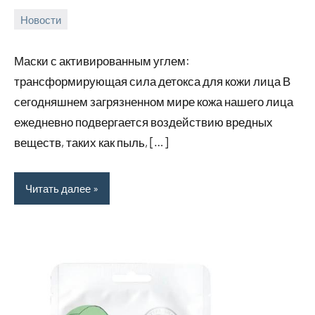
Новости
24
rezhimraboty
Нет
августа
комментариев
Маски с активированным углем:
2024
трансформирующая сила детокса для кожи лица В
сегодняшнем загрязненном мире кожа нашего лица
ежедневно подвергается воздействию вредных
веществ, таких как пыль, […]
Читать далее