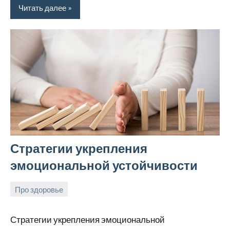
Читать далее
Стратегии укрепления
эмоциональной устойчивости
Про здоровье
24
rezhimraboty
Нет
августа
комментариев
Стратегии укрепления эмоциональной
2024