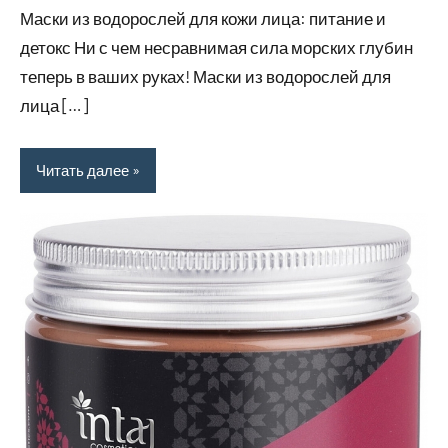
Маски из водорослей для кожи лица: питание и
2024
детокс Ни с чем несравнимая сила морских глубин
теперь в ваших руках! Маски из водорослей для
лица […]
Читать далее