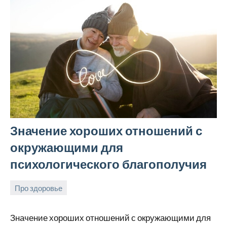
Значение хороших отношений с
окружающими для
психологического благополучия
Про здоровье
24
rezhimraboty
Нет
августа
комментариев
Значение хороших отношений с окружающими для
2024