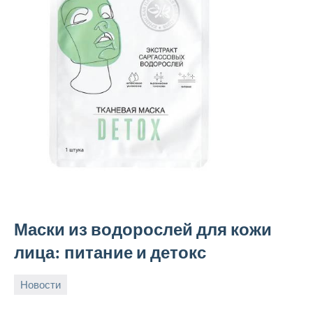
Маски из водорослей для кожи
лица: питание и детокс
Новости
24
rezhimraboty
Нет
августа
комментариев