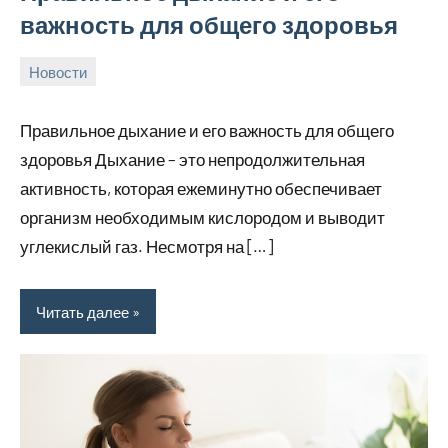
важность для общего здоровья
Новости
24
rezhimraboty
Нет
августа
комментариев
Правильное дыхание и его важность для общего
2024
здоровья Дыхание – это непродолжительная
активность, которая ежеминутно обеспечивает
организм необходимым кислородом и выводит
углекислый газ. Несмотря на […]
Читать далее