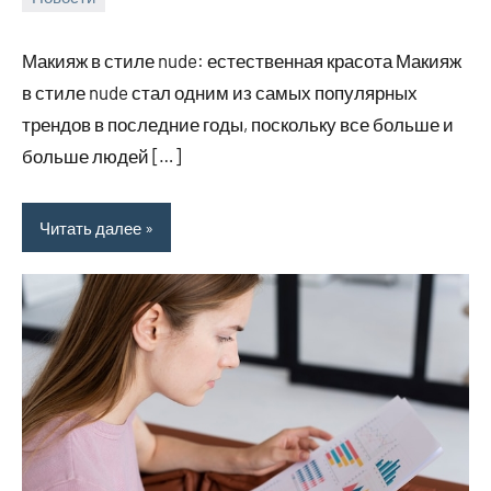
24
rezhimraboty
Нет
августа
комментариев
Макияж в стиле nude: естественная красота Макияж
2024
в стиле nude стал одним из самых популярных
трендов в последние годы, поскольку все больше и
больше людей […]
Читать далее