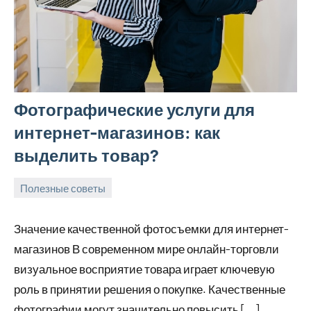
Фотографические услуги для
интернет-магазинов: как
выделить товар?
Полезные советы
15
Avtor
Нет
августа
комментариев
Значение качественной фотосъемки для интернет-
2025
магазинов В современном мире онлайн-торговли
визуальное восприятие товара играет ключевую
роль в принятии решения о покупке. Качественные
фотографии могут значительно повысить […]