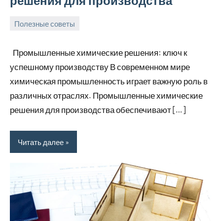
решения для производства
Полезные советы
8
Avtor
Нет
июня
комментариев
Промышленные химические решения: ключ к
2026
успешному производству В современном мире
химическая промышленность играет важную роль в
различных отраслях. Промышленные химические
решения для производства обеспечивают […]
Читать далее