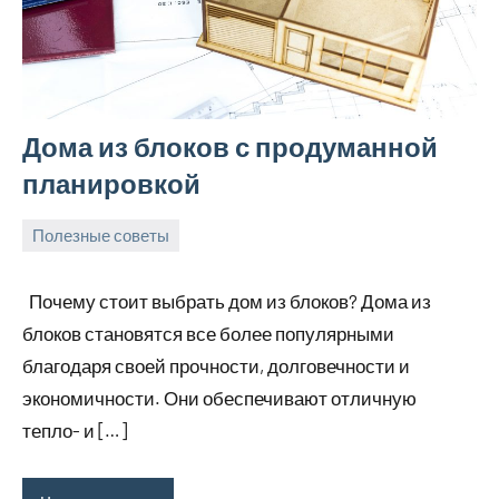
Дома из блоков с продуманной
планировкой
Полезные советы
8
Avtor
Нет
июня
комментариев
Почему стоит выбрать дом из блоков? Дома из
2026
блоков становятся все более популярными
благодаря своей прочности, долговечности и
экономичности. Они обеспечивают отличную
тепло- и […]