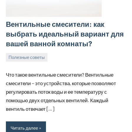
Вентильные смесители: как
выбрать идеальный вариант для
вашей ванной комнаты?
Полезные советы
6
Avtor
Нет
сентября
комментариев
Что такое вентильные смесители? Вентильные
2025
смесители – это устройства, которые позволяют
регулировать поток воды и ее температуру с
помощью двух отдельных вентилей. Каждый
вентиль отвечает […]
Читать далее