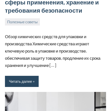
сферы применения, хранение и
требования безопасности
Полезные советы
25
Avtor
Нет
апреля
комментариев
Обзор химических средств для упаковки и
2026
производства Химические средства играют
ключевую роль в упаковке и производстве,
обеспечивая защиту товаров, продление их срока
хранения и улучшение […]
Читать далее