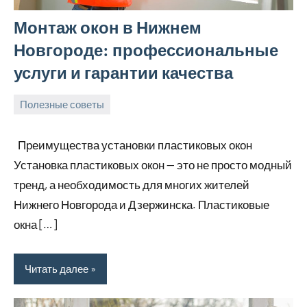
Монтаж окон в Нижнем
Новгороде: профессиональные
услуги и гарантии качества
Полезные советы
14
Avtor
Нет
мая
комментариев
Преимущества установки пластиковых окон
2026
Установка пластиковых окон — это не просто модный
тренд, а необходимость для многих жителей
Нижнего Новгорода и Дзержинска. Пластиковые
окна […]
Читать далее