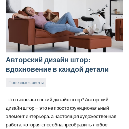
Авторский дизайн штор:
вдохновение в каждой детали
Полезные советы
10
Avtor
Нет
мая
комментариев
Что такое авторский дизайн штор? Авторский
2026
дизайн штор — это не просто функциональный
элемент интерьера, а настоящая художественная
работа, которая способна преобразить любое