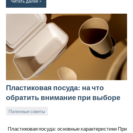
Читать далее
Пластиковая посуда: на что
обратить внимание при выборе
Полезные советы
3
Avtor
Нет
июня
комментариев
Пластиковая посуда: основные характеристики При
2026