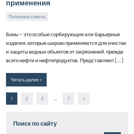
применения
Полезные советы
31
Avtor
Нет
июля
комментариев
Боны — это особые сорбирующие или барьерные
2025
изделия, которые широко применяются для очистки
и защиты водных объектов от загрязнений, прежде
всего нефти и нефтепродуктов. Представляют […]
Читать далее
1
2
3
…
7
Следующие
»
Пагинация
записи
записей
Поиск по сайту