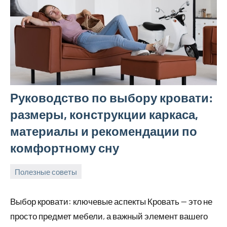
Руководство по выбору кровати:
размеры, конструкции каркаса,
материалы и рекомендации по
комфортному сну
Полезные советы
25
Avtor
Нет
апреля
комментариев
Выбор кровати: ключевые аспекты Кровать — это не
2026
просто предмет мебели, а важный элемент вашего