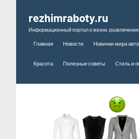
Перейти
к
rezhimraboty.ru
содержимому
Информационный портал о жизни, развлечениях
Главная
Новости
Новинки мира авт
Красота
Полезные советы
Стиль и 