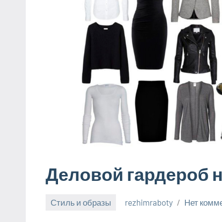
Деловой гардероб н
Стиль и образы
rezhimraboty
Нет комм
24