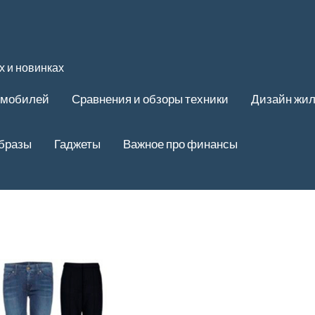
 и новинках
омобилей
Сравнения и обзоры техники
Дизайн жи
образы
Гаджеты
Важное про финансы