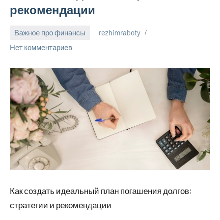
рекомендации
Важное про финансы
rezhimraboty
24
Нет комментариев
августа
2024
Как создать идеальный план погашения долгов:
стратегии и рекомендации