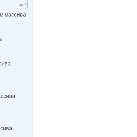
з массива
а
сива
ассива
ссива