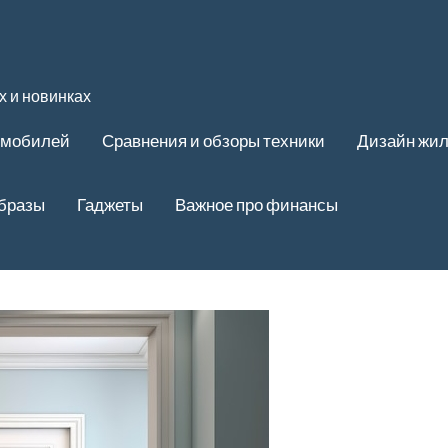
 и новинках
омобилей
Сравнения и обзоры техники
Дизайн жи
образы
Гаджеты
Важное про финансы