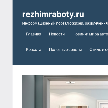
Перейти
к
rezhimraboty.ru
содержимому
Информационный портал о жизни, развлечениях
Главная
Новости
Новинки мира авт
Красота
Полезные советы
Стиль и 