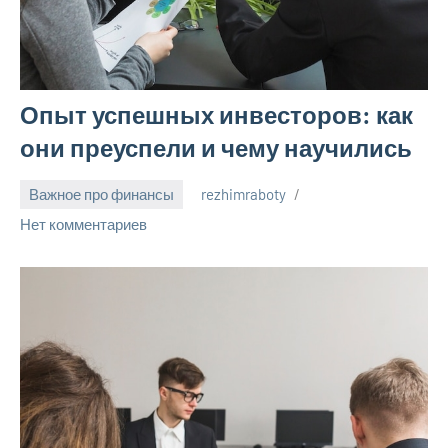
Опыт успешных инвесторов: как
они преуспели и чему научились
Важное про финансы
rezhimraboty
24
Нет комментариев
августа
2024