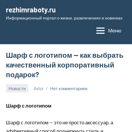
Перейти
rezhimraboty.ru
к
Информационный портал о жизни, развлечениях и новинках
содержимому
Меню
Шарф с логотипом — как выбрать
качественный корпоративный
подарок?
Новости
Avtor
Нет комментариев
15
января
Шарф с логотипом
2025
Шарф с логотипом — это не просто аксессуар, а
эффективный способ подчеркнуть стиль и