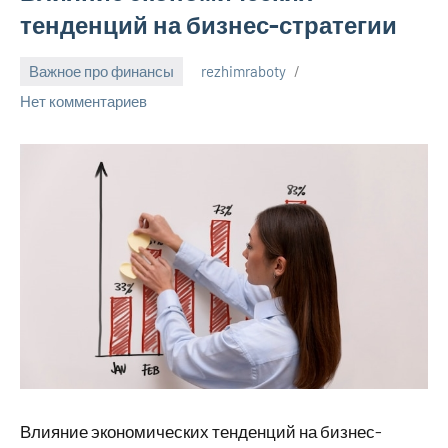
тенденций на бизнес-стратегии
Важное про финансы
rezhimraboty
24
Нет комментариев
августа
2024
Влияние экономических тенденций на бизнес-